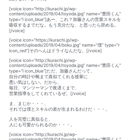
[voice icon=”http://kurachi.jp/wp-
content/uploads/2019/04/toyoda.jpg” name=”豊田くん”
type=”l icon_blue”]あー、これ？加藤さんの営業スキルを
吸収するまでだな。もう充分だな、と思ったら辞める。
[/voice]
[voice icon=”https://kurachi.jp/wp-
content/uploads/2019/04/boku.jpg” name=”僕” type=”r
icon_red”]そのへんはドライなんだな。[/voice]
[voice icon=”http://kurachi.jp/wp-
content/uploads/2019/04/toyoda.jpg” name=”豊田くん”
type=”l icon_blue”]ただ、加藤さんだって、
自分の時計や靴まで真似てくれる後輩に
悪い気はしない。だから、
毎日、マンツーマンで夜遅くまで、
営業指導をしてくれているぜ。[/voice]
ま、まじか・・・、
それでは僕とスキルの差が生まれるわけだ・・・。
人を完璧に真似ると、
人にも可愛がられるのか・・・。
[voice icon=”http://kurachi.jp/wp-
content/uploads/2019/04/toyoda.jpg” name=”豊田くん”