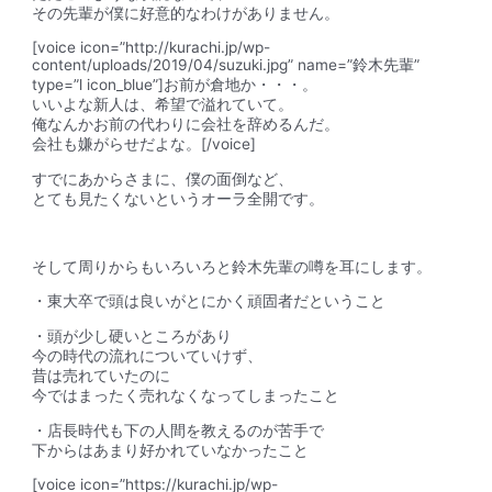
その先輩が僕に好意的なわけがありません。
[voice icon=”http://kurachi.jp/wp-
content/uploads/2019/04/suzuki.jpg” name=”鈴木先輩”
type=”l icon_blue”]お前が倉地か・・・。
いいよな新人は、希望で溢れていて。
俺なんかお前の代わりに会社を辞めるんだ。
会社も嫌がらせだよな。[/voice]
すでにあからさまに、
僕の面倒など、
とても見たくないというオーラ全開
です。
そして周りからもいろいろと鈴木先輩の噂を耳にします。
・東大卒で頭は良いがとにかく頑固者だということ
・頭が少し硬いところがあり
今の時代の流れについていけず、
昔は売れていたのに
今ではまったく売れなくなってしまったこと
・店長時代も下の人間を教えるのが苦手で
下からはあまり好かれていなかったこと
[voice icon=”https://kurachi.jp/wp-