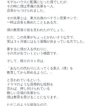
モデルハウスに配属になった僕でしたが、
その時に僕は専属の先輩を一人、
店長からつけられました。
その先輩とは、東大出身のベテラン営業マンで、
一時は店長も務めたこともある方。
僕の
教育係り役
を言われたのでしょう。
ただ、この先輩がちょっとかわいそうな方で、
実は
３ヶ月後にはもう退職が決まっている方
でした。
要するに
僕が入る代わりに、
その方が出ていくという構図です
。
そして、残りの３ヶ月は、
「あなたの代わりに入ってくる新人（僕）を
教育してから辞めるように。」
と言われているという、
ドラマのような屈辱的な役割を
言わば、押し付けられている
難しい立場の先輩から
僕は教育を受けることになります。
ただこのような状況なので、