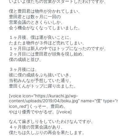
いよいよ僕たちの営業がスタートしたわけですが、
僕と豊田君は物件が分かれてしまい、
豊田君とは数ヶ月に一回の
営業会議のときくらいしか、
会う機会がなくなってしまいました。
１ヶ月後、僕は運が良いことに、
たまたま物件が３件ほど売れてしまい、
１ヶ月目は新人の中ではトップになったのですが、
２ヶ月目には豊田君が頭角を現し始め、
僕の成績と並び、
３ヶ月後には、
彼に僕の成績をぶち抜いていき、
当初みんなが予想していた通り、
豊田くんがトップに躍り出ました
。
[voice icon=”https://kurachi.jp/wp-
content/uploads/2019/04/boku.jpg” name=”僕” type=”r
icon_red”]くっそー、豊田め。
やはり優秀でやがるぜ。[/voice]
なんて歯ぎしりをしていたわけなんですが、
４ヶ月後の営業会議があり、
僕たちは久しぶりの再会を果たします。