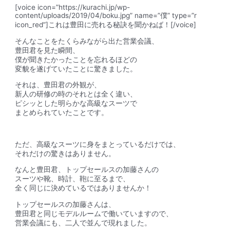
[voice icon=”https://kurachi.jp/wp-
content/uploads/2019/04/boku.jpg” name=”僕” type=”r
icon_red”]これは豊田に売れる秘訣を聞かねば！[/voice]
そんなことをたくらみながら出た営業会議、
豊田君を見た瞬間、
僕が聞きたかったことを忘れるほどの
変貌を遂げていたことに驚きました
。
それは、豊田君の外観が、
新人の研修の時のそれとは全く違い、
ピシッとした明らかな高級なスーツで
まとめられていたことです。
ただ、高級なスーツに身をまとっているだけでは、
それだけの驚きはありません。
なんと豊田君、
トップセールスの加藤さん
の
スーツや靴、時計、鞄に至るまで、
全く同じに決めている
ではありませんか！
トップセールスの加藤さんは、
豊田君と同じモデルルームで働いていますので、
営業会議にも、二人で並んで現れました。