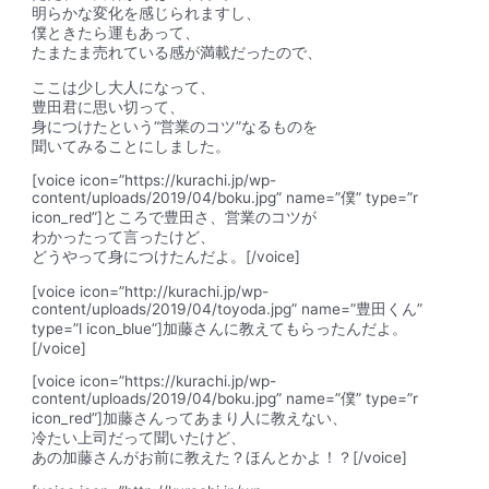
明らかな変化を感じられますし、
僕ときたら
運もあって、
たまたま売れている感が満載
だったので、
ここは少し大人になって、
豊田君に思い切って、
身につけたという
“営業のコツ”
なるものを
聞いてみることにしました。
[voice icon=”https://kurachi.jp/wp-
content/uploads/2019/04/boku.jpg” name=”僕” type=”r
icon_red”]ところで豊田さ、営業のコツが
わかったって言ったけど、
どうやって身につけたんだよ。[/voice]
[voice icon=”http://kurachi.jp/wp-
content/uploads/2019/04/toyoda.jpg” name=”豊田くん”
type=”l icon_blue”]加藤さんに教えてもらったんだよ。
[/voice]
[voice icon=”https://kurachi.jp/wp-
content/uploads/2019/04/boku.jpg” name=”僕” type=”r
icon_red”]加藤さんってあまり人に教えない、
冷たい上司だって聞いたけど、
あの加藤さんがお前に教えた？ほんとかよ！？[/voice]