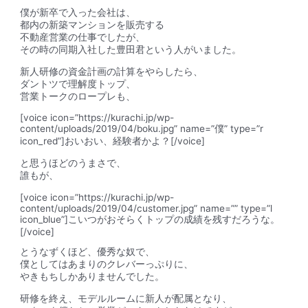
僕が新卒で入った会社は、
都内の新築マンションを販売する
不動産営業の仕事でしたが、
その時の同期入社した
豊田君
という人がいました。
新人研修の資金計画の計算をやらしたら、
ダントツで理解度トップ、
営業トークのロープレも、
[voice icon=”https://kurachi.jp/wp-
content/uploads/2019/04/boku.jpg” name=”僕” type=”r
icon_red”]おいおい、経験者かよ？[/voice]
と思うほどのうまさで、
誰もが、
[voice icon=”https://kurachi.jp/wp-
content/uploads/2019/04/customer.jpg” name=”” type=”l
icon_blue”]こいつがおそらくトップの成績を残すだろうな。
[/voice]
とうなずくほど、優秀な奴で、
僕としてはあまりのクレバーっぷりに、
やきもちしかありませんでした。
研修を終え、モデルルームに新人が配属となり、