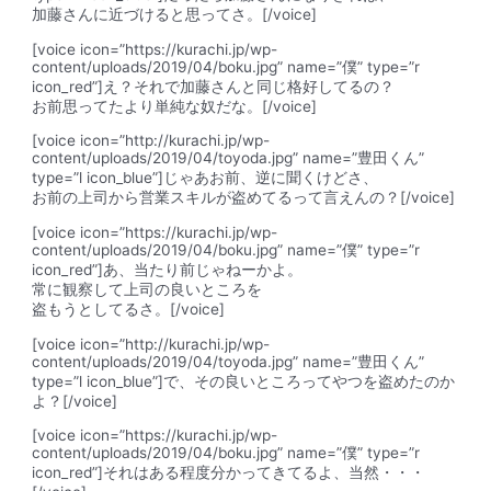
加藤さんに近づけると思ってさ。[/voice]
[voice icon=”https://kurachi.jp/wp-
content/uploads/2019/04/boku.jpg” name=”僕” type=”r
icon_red”]え？それで加藤さんと同じ格好してるの？
お前思ってたより単純な奴だな。[/voice]
[voice icon=”http://kurachi.jp/wp-
content/uploads/2019/04/toyoda.jpg” name=”豊田くん”
type=”l icon_blue”]じゃあお前、逆に聞くけどさ、
お前の上司から営業スキルが盗めてるって言えんの？[/voice]
[voice icon=”https://kurachi.jp/wp-
content/uploads/2019/04/boku.jpg” name=”僕” type=”r
icon_red”]あ、当たり前じゃねーかよ。
常に観察して
上司の良いところ
を
盗もうとしてるさ。[/voice]
[voice icon=”http://kurachi.jp/wp-
content/uploads/2019/04/toyoda.jpg” name=”豊田くん”
type=”l icon_blue”]で、その良いところってやつを盗めたのか
よ？[/voice]
[voice icon=”https://kurachi.jp/wp-
content/uploads/2019/04/boku.jpg” name=”僕” type=”r
icon_red”]それはある程度分かってきてるよ、当然・・・