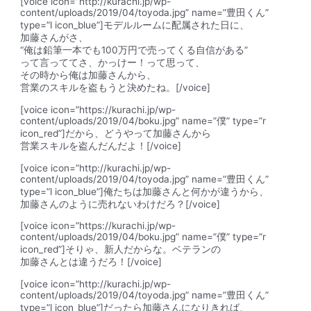
[voice icon=”http://kurachi.jp/wp-
content/uploads/2019/04/toyoda.jpg” name=”豊田くん”
type=”l icon_blue”]モデルルームに配属された日に、
加藤さんがさ、
“俺は鉛筆一本でも100万円で売ってくる自信がある”
って言っててさ、かっけー！って思って、
その時から俺は加藤さんから、
営業のスキルを盗もうと決めたね。[/voice]
[voice icon=”https://kurachi.jp/wp-
content/uploads/2019/04/boku.jpg” name=”僕” type=”r
icon_red”]だから、どうやって加藤さんから
営業スキルを盗んだんだよ！[/voice]
[voice icon=”http://kurachi.jp/wp-
content/uploads/2019/04/toyoda.jpg” name=”豊田くん”
type=”l icon_blue”]俺たちは
加藤さんと何かが違うから
、
加藤さんのように売れないわけだろ？[/voice]
[voice icon=”https://kurachi.jp/wp-
content/uploads/2019/04/boku.jpg” name=”僕” type=”r
icon_red”]そりゃ、新人だからな。ベテランの
加藤さんとは違うだろ！[/voice]
[voice icon=”http://kurachi.jp/wp-
content/uploads/2019/04/toyoda.jpg” name=”豊田くん”
type=”l icon_blue”]だったら
加藤さんになりきれば
、