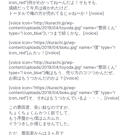
icon_red”]何がわかってねーんだよ！そもそも、
成績だって今月は抜かれたけど、
トータルで俺の方が売れてるじゃねーか！[/voice]
[voice icon=”http://kurachi.jp/wp-
content/uploads/2019/04/toyoda.jpg” name=”豊田くん”
type=”l icon_blue”]いつまで続くかな。[/voice]
[voice icon=”https://kurachi.jp/wp-
content/uploads/2019/04/boku.jpg” name=”僕” type=”r
icon_red”]ムカッ！[/voice]
[voice icon=”http://kurachi.jp/wp-
content/uploads/2019/04/toyoda.jpg” name=”豊田くん”
type=”l icon_blue”]俺はもう、売り方のコツつかんだぜ。
お前はもうつかんだのかよ？[/voice]
[voice icon=”https://kurachi.jp/wp-
content/uploads/2019/04/boku.jpg” name=”僕” type=”r
icon_red”]そ、それはもうつかんでいるよ・・・。[/voice]
この豊田君、良い奴なのですが、
ちょくちょくムカつく奴
でして、
もう序盤から僕はムカムカ、
イラつきしか感じませんでした。
ただ、豊田君からは３ヶ月で