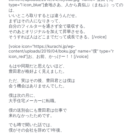
type=”l icon_blue”]倉地さあ、
人から真似ぶ（まねぶ）っての
は、
いいところ取りするとは違うんだせ。
まずはその人になりきって、
自分のフィルターを通さず全て吸収する。
そのあとオリジナルを加えて昇華させる。
そうすれば人はどこまでだって成長できる。
[/voice]
[voice icon=”https://kurachi.jp/wp-
content/uploads/2019/04/boku.jpg” name=”僕” type=”r
icon_red”]お、お前、かっけー！！[/voice]
もはや同期だと思えないほど、
豊田君が格好よく見えました。
ただ、実はその後、豊田君とは僕は
会う機会はありませんでした。
僕は次の月に、
大手住宅メーカーに転職。
僕の送別会にも豊田君は仕事で
来れなかったためです。
でも噂で聞いた話では、
僕がその会社を辞めて1年後、