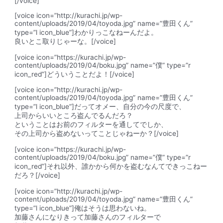
[/voice]
[voice icon=”http://kurachi.jp/wp-
content/uploads/2019/04/toyoda.jpg” name=”豊田くん”
type=”l icon_blue”]
わかりっこなねーんだよ。
良いとこ取りじゃーな。
[/voice]
[voice icon=”https://kurachi.jp/wp-
content/uploads/2019/04/boku.jpg” name=”僕” type=”r
icon_red”]どういうことだよ！[/voice]
[voice icon=”http://kurachi.jp/wp-
content/uploads/2019/04/toyoda.jpg” name=”豊田くん”
type=”l icon_blue”]だってオメー、自分の今の尺度で、
上司からいいところ盗んでるんだろ？
ということは
お前のフィルターを通してでしか、
その上司から盗めないってこと
じゃねーか？[/voice]
[voice icon=”https://kurachi.jp/wp-
content/uploads/2019/04/boku.jpg” name=”僕” type=”r
icon_red”]それ以外、誰かから何かを盗むなんてできっこねー
だろ？[/voice]
[voice icon=”http://kurachi.jp/wp-
content/uploads/2019/04/toyoda.jpg” name=”豊田くん”
type=”l icon_blue”]俺はそうは思わないね。
加藤さんになりきって
加藤さんのフィルターで