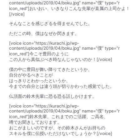
content/uploads/2019/04/boku.jpg” name=”僕” type=”r
icon_red”]おいおい、いきなりこんな先輩が直属の上司かよ！
[/voice]
そんなことを感じざるを得ませんでした。
ただこの時、僕はなぜか閃きます。
[voice icon=”https://kurachi.jp/wp-
content/uploads/2019/04/boku.jpg” name=”僕” type=”r
icon_red”]
今こそ豊田のように
この人から真似ぶべき時なんじゃないのか！
[/voice]
僕の中に
豊田が舞い降りてきた
というか、
自分がやるべきことが
はっきりとわかったというか、
今までの自分とは違う頭が切りかわった感覚
でした。
仏頂面の鈴木先輩に恐る恐る話しかけます。
[voice icon=”https://kurachi.jp/wp-
content/uploads/2019/04/boku.jpg” name=”僕” type=”r
icon_red”]鈴木先輩、これまでのご活躍、ご高名、
噂でお聞きしております。
おこがましいのですが、その鈴木さんがお持ちの
スキルを僕に伝授いただけないでしょうか？[/voice]