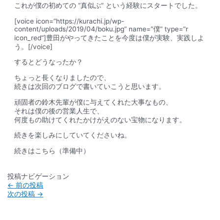
これが僕の初めての
“真似ぶ
” という経験にスタートでした。
[voice icon=”https://kurachi.jp/wp-
content/uploads/2019/04/boku.jpg” name=”僕” type=”r
icon_red”]豊田がやってきたことを今度は僕が実験、実践しよ
う。[/voice]
するとどうなったか？
ちょっと長くなりましたので、
続きは次回のブログで書いていこうと思います。
頑固者の鈴木先輩が僕に与えてくれた大事なもの、
それは僕の後の営業人生で、
何度もの助けてくれたかけがえのない宝物になります。
続きを楽しみにしていてくださいね。
続きはこちら（準備中）
投稿ナビゲーション
←
前の投稿
次の投稿
→