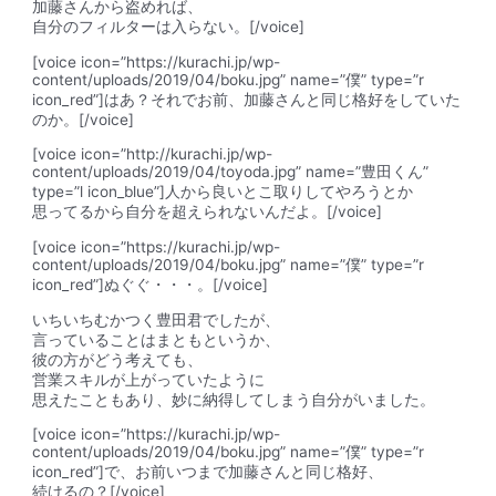
加藤さんから盗めれば、
自分のフィルターは入らない
。[/voice]
[voice icon=”https://kurachi.jp/wp-
content/uploads/2019/04/boku.jpg” name=”僕” type=”r
icon_red”]はあ？それでお前、加藤さんと同じ格好をしていた
のか。[/voice]
[voice icon=”http://kurachi.jp/wp-
content/uploads/2019/04/toyoda.jpg” name=”豊田くん”
type=”l icon_blue”]人から良いとこ取りしてやろうとか
思ってるから自分を超えられないんだよ。[/voice]
[voice icon=”https://kurachi.jp/wp-
content/uploads/2019/04/boku.jpg” name=”僕” type=”r
icon_red”]ぬぐぐ・・・。[/voice]
いちいちむかつく豊田君でしたが、
言っていることはまともというか、
彼の方がどう考えても、
営業スキルが上がっていたように
思えたこともあり、妙に納得してしまう自分がいました。
[voice icon=”https://kurachi.jp/wp-
content/uploads/2019/04/boku.jpg” name=”僕” type=”r
icon_red”]で、お前いつまで加藤さんと同じ格好、
続けるの？[/voice]